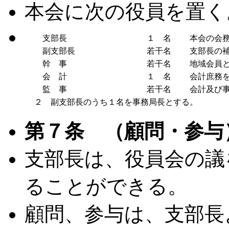
本会に次の役員を置く
支部長
１ 名
本会の会務
副支部長
若干名
支部長の補
幹 事
若干名
地域会員と
会 計
１ 名
会計庶務を
監 事
若干名
会計及び事
２ 副支部長のうち１名を事務局長とする。
第７条 （顧問・参与
支部長は、役員会の議
ることができる。
顧問、参与は、支部長